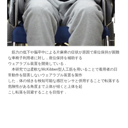
筋力の低下や脳卒中による片麻痺の症状が原因で座位保持が困難
な車椅子利用者に対し，座位保持を補助する
ウェアラブル装置を開発している．
本研究では柔軟なMcKibben型人工筋を用いることで着用者の日
常動作を阻害しないウェアラブル装置を製作
した．体の傾きを検知可能な感圧センサと併用することで転落する
危険性がある角度まで上体が傾くと上体を起
こし転落を回避することを目指す．