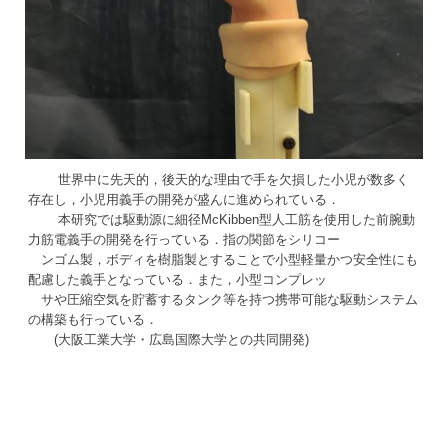
世界中に先天的，後天的な理由で手を欠損した小児が数多く
存在し，小児用義手の開発が盛んに進められている．
本研究では駆動源に細径McKibben型人工筋を使用した前腕動
力筋電義手の開発を行っている．指の関節をシリコー
ンゴム製，ボディを樹脂製とすることで小型軽量かつ安全性にも
配慮した義手となっている．また，小型コンプレッ
サや圧縮空気を貯蓄するタンク等を持つ携帯可能な駆動システム
の構築も行っている．
(大阪工業大学・広島国際大学との共同開発)