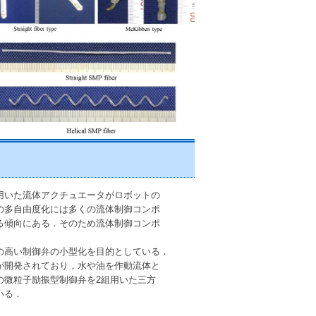
用いた流体アクチュエータがロボットの
の多自由度化には多くの流体制御コンポ
る傾向にある．そのため流体制御コンポ
の高い制御弁の小型化を目的としている．
が開発されており，水や油を作動流体と
の微粒子励振型制御弁を2組用いた三方
いる．