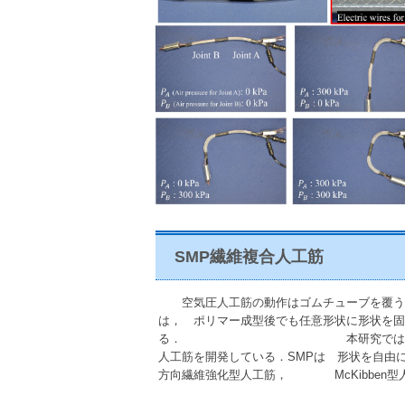
SMP繊維複合人工筋
空気圧人工筋の動作はゴムチューブを覆う繊
は， ポリマー成型後でも任意形状に形状を固
る． 本研究ではSMPを繊維状に
人工筋を開発している．SMPは 形状を自由
方向繊維強化型人工筋， McKibben型