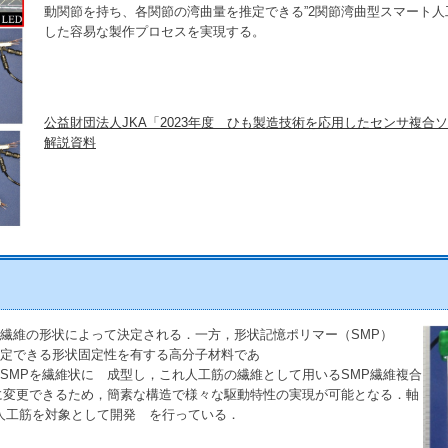
動関節を持ち、各関節の湾曲量を推定できる”2関節湾曲型スマート人
した容易な製作プロセスを実現する。
公益財団法人JKA「2023年度 ひも製造技術を応用したセンサ複
解説資料
維の形状によって決定される．一方，形状記憶ポリマー（SMP）
定できる形状固定性を有する高分子材料であ
 成型し，これ人工筋の繊維として用いるSMP繊維複合
に変更できるため，簡素な構造で様々な駆動特性の実現が可能となる．軸
人工筋を対象として開発 を行っている．